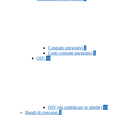
Contratti integrativi
2
Costi contratti integrativi
1
OIV
10
OIV (da pubblicare in tabelle)
10
Bandi di concorso
1