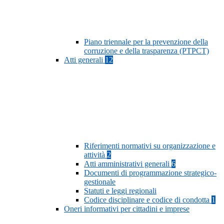
Piano triennale per la prevenzione della
corruzione e della trasparenza (PTPCT)
Atti generali
12
Riferimenti normativi su organizzazione e
attività
2
Atti amministrativi generali
6
Documenti di programmazione strategico-
gestionale
Statuti e leggi regionali
Codice disciplinare e codice di condotta
1
Oneri informativi per cittadini e imprese