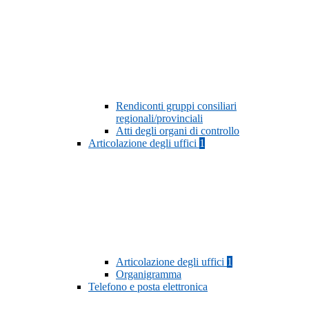
Rendiconti gruppi consiliari
regionali/provinciali
Atti degli organi di controllo
Articolazione degli uffici
1
Articolazione degli uffici
1
Organigramma
Telefono e posta elettronica