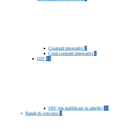
Contratti integrativi
2
Costi contratti integrativi
1
OIV
10
OIV (da pubblicare in tabelle)
10
Bandi di concorso
1