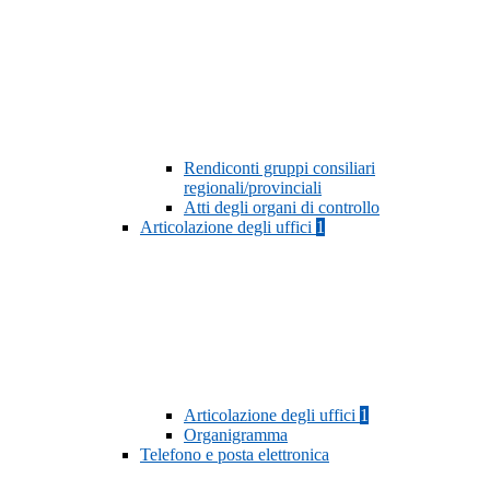
Rendiconti gruppi consiliari
regionali/provinciali
Atti degli organi di controllo
Articolazione degli uffici
1
Articolazione degli uffici
1
Organigramma
Telefono e posta elettronica