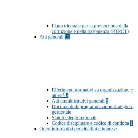
Piano triennale per la prevenzione della
corruzione e della trasparenza (PTPCT)
Atti generali
12
Riferimenti normativi su organizzazione e
attività
2
Atti amministrativi generali
6
Documenti di programmazione strategico-
gestionale
Statuti e leggi regionali
Codice disciplinare e codice di condotta
1
Oneri informativi per cittadini e imprese