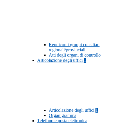
Rendiconti gruppi consiliari
regionali/provinciali
Atti degli organi di controllo
Articolazione degli uffici
1
Articolazione degli uffici
1
Organigramma
Telefono e posta elettronica