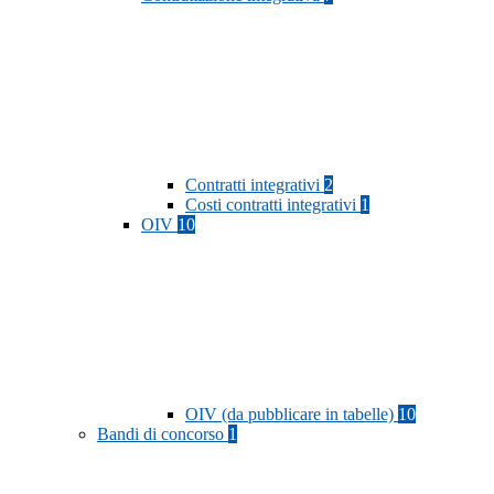
Contratti integrativi
2
Costi contratti integrativi
1
OIV
10
OIV (da pubblicare in tabelle)
10
Bandi di concorso
1