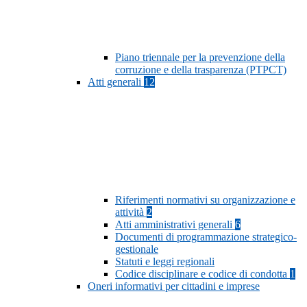
Piano triennale per la prevenzione della
corruzione e della trasparenza (PTPCT)
Atti generali
12
Riferimenti normativi su organizzazione e
attività
2
Atti amministrativi generali
6
Documenti di programmazione strategico-
gestionale
Statuti e leggi regionali
Codice disciplinare e codice di condotta
1
Oneri informativi per cittadini e imprese