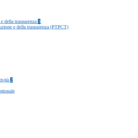
 e della trasparenza
3
ruzione e della trasparenza (PTPCT)
tività
2
stionale