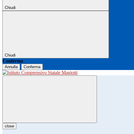
Chiudi
Chiudi
Conferma
Annulla
Conferma
close