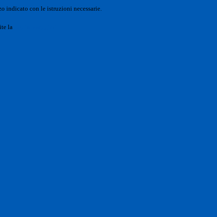
o indicato con le istruzioni necessarie.
ite la
Login Spaggiari