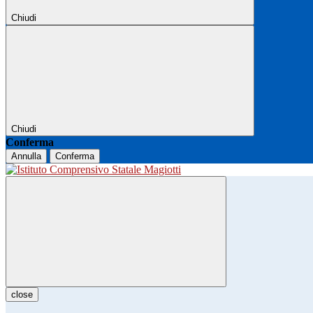
Chiudi
Chiudi
Conferma
Annulla
Conferma
close