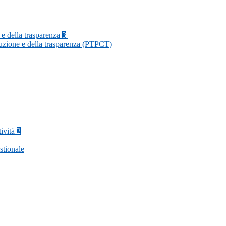
 e della trasparenza
3
ruzione e della trasparenza (PTPCT)
tività
2
stionale