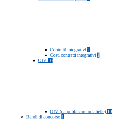
Contratti integrativi
2
Costi contratti integrativi
1
OIV
10
OIV (da pubblicare in tabelle)
10
Bandi di concorso
1