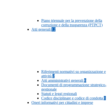
Piano triennale per la prevenzione della
corruzione e della trasparenza (PTPCT)
Atti generali
12
Riferimenti normativi su organizzazione e
attività
2
Atti amministrativi generali
6
Documenti di programmazione strategico-
gestionale
Statuti e leggi regionali
Codice disciplinare e codice di condotta
1
Oneri informativi per cittadini e imprese