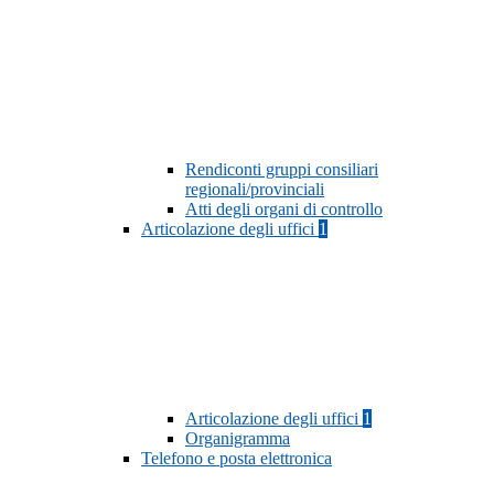
Rendiconti gruppi consiliari
regionali/provinciali
Atti degli organi di controllo
Articolazione degli uffici
1
Articolazione degli uffici
1
Organigramma
Telefono e posta elettronica