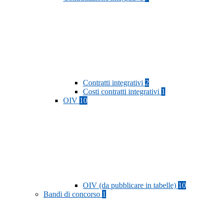
Contratti integrativi
2
Costi contratti integrativi
1
OIV
10
OIV (da pubblicare in tabelle)
10
Bandi di concorso
1