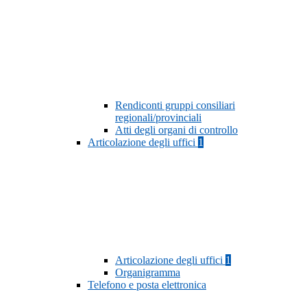
Rendiconti gruppi consiliari
regionali/provinciali
Atti degli organi di controllo
Articolazione degli uffici
1
Articolazione degli uffici
1
Organigramma
Telefono e posta elettronica