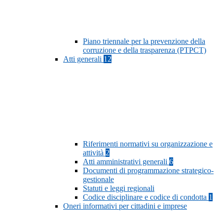
Piano triennale per la prevenzione della
corruzione e della trasparenza (PTPCT)
Atti generali
12
Riferimenti normativi su organizzazione e
attività
2
Atti amministrativi generali
6
Documenti di programmazione strategico-
gestionale
Statuti e leggi regionali
Codice disciplinare e codice di condotta
1
Oneri informativi per cittadini e imprese