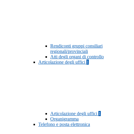
Rendiconti gruppi consiliari
regionali/provinciali
Atti degli organi di controllo
Articolazione degli uffici
1
Articolazione degli uffici
1
Organigramma
Telefono e posta elettronica