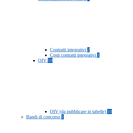
Contratti integrativi
2
Costi contratti integrativi
1
OIV
10
OIV (da pubblicare in tabelle)
10
Bandi di concorso
1