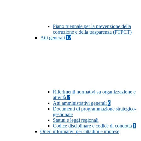
Piano triennale per la prevenzione della
corruzione e della trasparenza (PTPCT)
Atti generali
12
Riferimenti normativi su organizzazione e
attività
2
Atti amministrativi generali
6
Documenti di programmazione strategico-
gestionale
Statuti e leggi regionali
Codice disciplinare e codice di condotta
1
Oneri informativi per cittadini e imprese