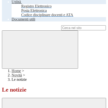
Utilità
Registro Elettronico
Posta Elettronica
Codice disciplinare docenti e ATA
Documenti utili
Campo di ricerca per le pagine del sito
Home
>
Novità
>
Le notizie
Le notizie