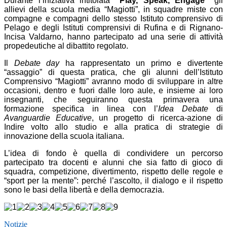
Durante l’iniziativa intitolata
“Play, Speak, Engage”
gli
allievi della scuola media “Magiotti”, in squadre miste con
compagne e compagni dello stesso Istituto comprensivo di
Pelago e degli Istituti comprensivi di Rufina e di Rignano-
Incisa Valdarno, hanno partecipato ad una serie di attività
propedeutiche al dibattito regolato.
Il
Debate day
ha rappresentato un primo e divertente
“assaggio” di questa pratica, che gli alunni dell’Istituto
Comprensivo “Magiotti” avranno modo di sviluppare in altre
occasioni, dentro e fuori dalle loro aule, e insieme ai loro
insegnanti, che seguiranno questa primavera una
formazione specifica in linea con l’
Idea Debate
di
Avanguardie Educative
, un progetto di ricerca-azione di
Indire volto allo studio e alla pratica di strategie di
innovazione della scuola italiana.
L’idea di fondo è quella di condividere un percorso
partecipato tra docenti e alunni che sia fatto di gioco di
squadra, competizione, divertimento, rispetto delle regole e
“sport per la mente”: perché l’ascolto, il dialogo e il rispetto
sono le basi della libertà e della democrazia.
Notizie