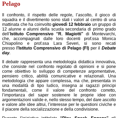
Pelago
Il confronto, il rispetto delle regole, l’ascolto, il gioco di
squadra e il divertimento sono stati i valori al centro di una
mattinata che ha coinvolto
giovedì 12 febbraio
un gruppo di
12 alunne e alunni della scuola secondaria di primo grado
dell’
Istituto Comprensivo “R. Magiotti”
di Montevarchi,
che, accompagnati dalle loro docenti prof.ssa Monica
Chiapolino e prof.ssa Lara Severi, si sono recati
presso
l’Istituto Comprensivo di Pelago (FI)
per il
Debate
day
.
Il
debate
rappresenta una metodologia didattica innovativa,
che consiste nel confronto regolato di opinioni e si pone
come obiettivo lo sviluppo di competenze argomentative,
pensiero critico, abilità comunicative e relazionali. Una
metodologia che appare complessa, ma che, presentata in
una modalità di tipo ludico, insegna ai ragazzi principi
fondamentali, come il valore del confronto corretto,
l’importanza del saper sostenere le proprie idee con
argomentazioni valide e, nello stesso tempo, del dare ascolto
e valore alle idee altrui, l’interesse per le questioni civiche e
il piacere della socializzazione e della condivisione.