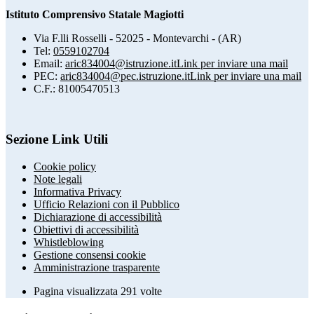
Istituto Comprensivo Statale Magiotti
Via F.lli Rosselli - 52025 - Montevarchi - (AR)
Tel:
0559102704
Email:
aric834004@istruzione.it
Link per inviare una mail
PEC:
aric834004@pec.istruzione.it
Link per inviare una mail
C.F.: 81005470513
Sezione Link Utili
Cookie policy
Note legali
Informativa Privacy
Ufficio Relazioni con il Pubblico
Dichiarazione di accessibilità
Obiettivi di accessibilità
Whistleblowing
Gestione consensi cookie
Amministrazione trasparente
Pagina visualizzata
291
volte