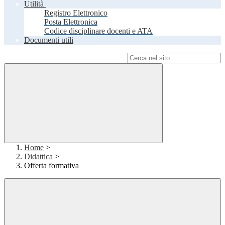
Utilità
Registro Elettronico
Posta Elettronica
Codice disciplinare docenti e ATA
Documenti utili
Campo di ricerca per le pagine del sito
Home
>
Didattica
>
Offerta formativa