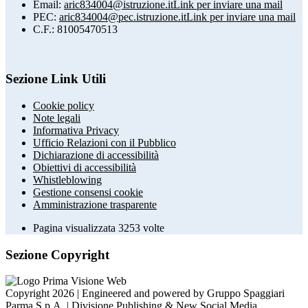
Email:
aric834004@istruzione.it
Link per inviare una mail
PEC:
aric834004@pec.istruzione.it
Link per inviare una mail
C.F.: 81005470513
Sezione Link Utili
Cookie policy
Note legali
Informativa Privacy
Ufficio Relazioni con il Pubblico
Dichiarazione di accessibilità
Obiettivi di accessibilità
Whistleblowing
Gestione consensi cookie
Amministrazione trasparente
Pagina visualizzata
3253
volte
Sezione Copyright
Copyright 2026 | Engineered and powered by Gruppo Spaggiari
Parma S.p.A. | Divisione Publishing & New Social Media