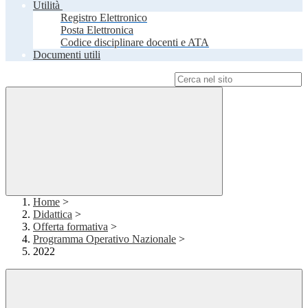
Utilità
Registro Elettronico
Posta Elettronica
Codice disciplinare docenti e ATA
Documenti utili
Campo di ricerca per le pagine del sito
Home
>
Didattica
>
Offerta formativa
>
Programma Operativo Nazionale
>
2022