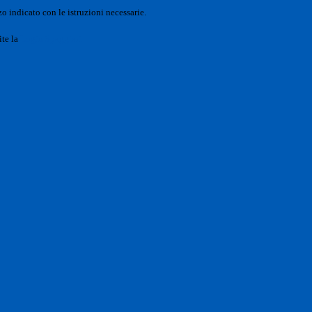
o indicato con le istruzioni necessarie.
ite la
Login Spaggiari