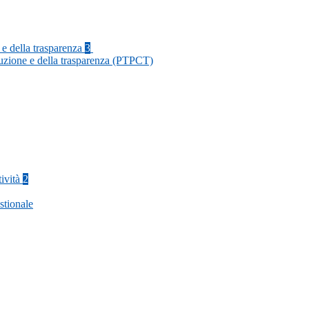
 e della trasparenza
3
ruzione e della trasparenza (PTPCT)
tività
2
stionale