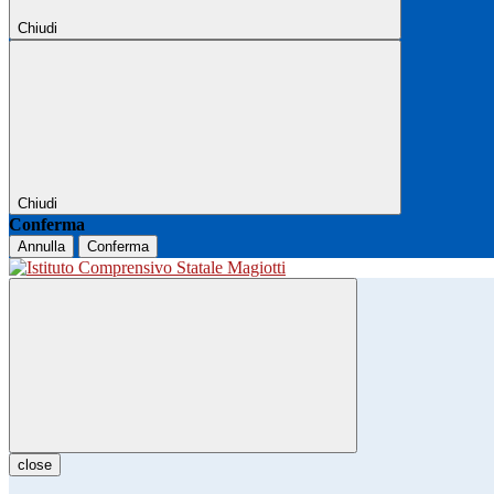
Chiudi
Chiudi
Conferma
Annulla
Conferma
close