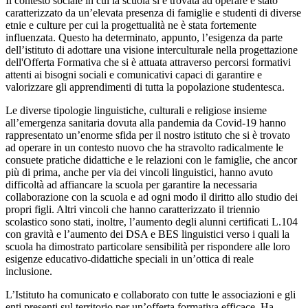
Il contesto sociale in cui la scuola si è trovata ad operare è stato
caratterizzato da un’elevata presenza di famiglie e studenti di diverse
etnie e culture per cui la progettualità ne è stata fortemente
influenzata. Questo ha determinato, appunto, l’esigenza da parte
dell’istituto di adottare una visione interculturale nella progettazione
dell'Offerta Formativa che si è attuata attraverso percorsi formativi
attenti ai bisogni sociali e comunicativi capaci di garantire e
valorizzare gli apprendimenti di tutta la popolazione studentesca.
Le diverse tipologie linguistiche, culturali e religiose insieme
all’emergenza sanitaria dovuta alla pandemia da Covid-19 hanno
rappresentato un’enorme sfida per il nostro istituto che si è trovato
ad operare in un contesto nuovo che ha stravolto radicalmente le
consuete pratiche didattiche e le relazioni con le famiglie, che ancor
più di prima, anche per via dei vincoli linguistici, hanno avuto
difficoltà ad affiancare la scuola per garantire la necessaria
collaborazione con la scuola e ad ogni modo il diritto allo studio dei
propri figli. Altri vincoli che hanno caratterizzato il triennio
scolastico sono stati, inoltre, l’aumento degli alunni certificati L.104
con gravità e l’aumento dei DSA e BES linguistici verso i quali la
scuola ha dimostrato particolare sensibilità per rispondere alle loro
esigenze educativo-didattiche speciali in un’ottica di reale
inclusione.
L’Istituto ha comunicato e collaborato con tutte le associazioni e gli
enti presenti sul territorio per un’offerta formativa efficace. Ha