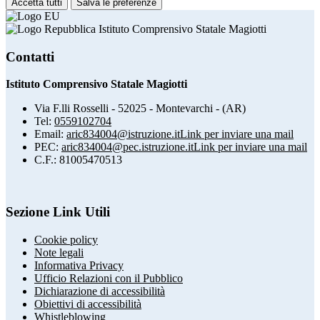
Accetta tutti
Salva le preferenze
Istituto Comprensivo Statale Magiotti
Contatti
Istituto Comprensivo Statale Magiotti
Via F.lli Rosselli - 52025 - Montevarchi - (AR)
Tel:
0559102704
Email:
aric834004@istruzione.it
Link per inviare una mail
PEC:
aric834004@pec.istruzione.it
Link per inviare una mail
C.F.: 81005470513
Sezione Link Utili
Cookie policy
Note legali
Informativa Privacy
Ufficio Relazioni con il Pubblico
Dichiarazione di accessibilità
Obiettivi di accessibilità
Whistleblowing