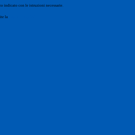
o indicato con le istruzioni necessarie.
ite la
Login Spaggiari