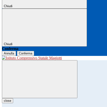
Chiudi
Chiudi
Conferma
Annulla
Conferma
close