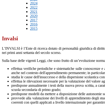
2024
2022
2021
2020
2017
2016
2015
Invalsi
L’INVALSI è l’Ente di ricerca dotato di personalità giuridica di diri
nei primi anni settanta del secolo scorso.
Sulla base delle vigenti Leggi, che sono frutto di un’evoluzione normativ
effettua verifiche periodiche e sistematiche sulle conoscenze e ab
anche nel contesto dell'apprendimento permanente; in particola
studia le cause dell'insuccesso e della dispersione scolastica con 
effettua le rilevazioni necessarie per la valutazione del valore a
predispone annualmente i testi della nuova prova scritta, a caratt
scuola secondaria di primo grado;
predispone modelli da mettere a disposizione delle autonomie scol
provvede alla valutazione dei livelli di apprendimento degli stud
coerenti con quelli applicati a livello internazionale per garantir