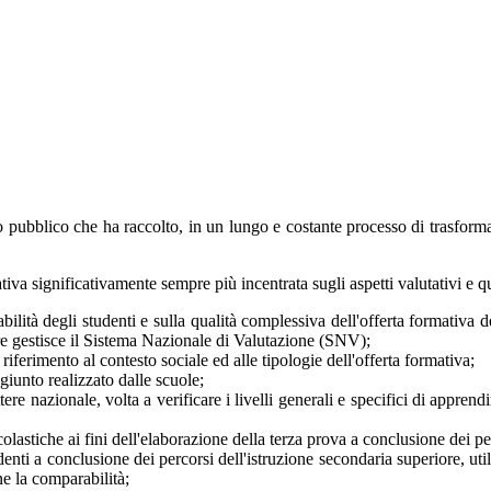
tto pubblico che ha raccolto, in un lungo e costante processo di trasfor
a significativamente sempre più incentrata sugli aspetti valutativi e quali
ilità degli studenti e sulla qualità complessiva dell'offerta formativa de
re gestisce il Sistema Nazionale di Valutazione (SNV);
riferimento al contesto sociale ed alle tipologie dell'offerta formativa;
ggiunto realizzato dalle scuole;
ere nazionale, volta a verificare i livelli generali e specifici di appren
astiche ai fini dell'elaborazione della terza prova a conclusione dei per
enti a conclusione dei percorsi dell'istruzione secondaria superiore, uti
ne la comparabilità;