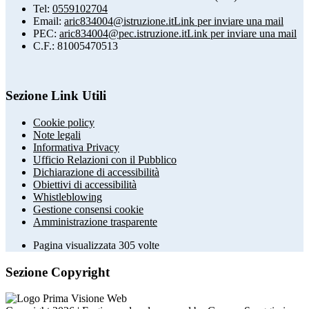
Tel:
0559102704
Email:
aric834004@istruzione.it
Link per inviare una mail
PEC:
aric834004@pec.istruzione.it
Link per inviare una mail
C.F.: 81005470513
Sezione Link Utili
Cookie policy
Note legali
Informativa Privacy
Ufficio Relazioni con il Pubblico
Dichiarazione di accessibilità
Obiettivi di accessibilità
Whistleblowing
Gestione consensi cookie
Amministrazione trasparente
Pagina visualizzata
305
volte
Sezione Copyright