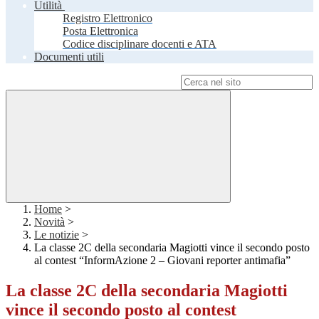
Utilità
Registro Elettronico
Posta Elettronica
Codice disciplinare docenti e ATA
Documenti utili
Campo di ricerca per le pagine del sito
Home
>
Novità
>
Le notizie
>
La classe 2C della secondaria Magiotti vince il secondo posto
al contest “InformAzione 2 – Giovani reporter antimafia”
La classe 2C della secondaria Magiotti
vince il secondo posto al contest