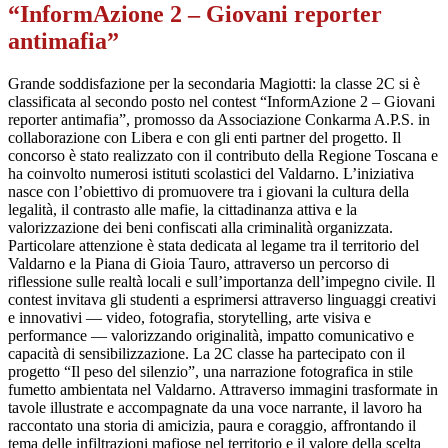
“InformAzione 2 – Giovani reporter
antimafia”
Grande soddisfazione per la secondaria Magiotti: la classe 2C si è
classificata al secondo posto nel contest “InformAzione 2 – Giovani
reporter antimafia”, promosso da Associazione Conkarma A.P.S. in
collaborazione con Libera e con gli enti partner del progetto. Il
concorso è stato realizzato con il contributo della Regione Toscana e
ha coinvolto numerosi istituti scolastici del Valdarno. L’iniziativa
nasce con l’obiettivo di promuovere tra i giovani la cultura della
legalità, il contrasto alle mafie, la cittadinanza attiva e la
valorizzazione dei beni confiscati alla criminalità organizzata.
Particolare attenzione è stata dedicata al legame tra il territorio del
Valdarno e la Piana di Gioia Tauro, attraverso un percorso di
riflessione sulle realtà locali e sull’importanza dell’impegno civile. Il
contest invitava gli studenti a esprimersi attraverso linguaggi creativi
e innovativi — video, fotografia, storytelling, arte visiva e
performance — valorizzando originalità, impatto comunicativo e
capacità di sensibilizzazione. La 2C classe ha partecipato con il
progetto “Il peso del silenzio”, una narrazione fotografica in stile
fumetto ambientata nel Valdarno. Attraverso immagini trasformate in
tavole illustrate e accompagnate da una voce narrante, il lavoro ha
raccontato una storia di amicizia, paura e coraggio, affrontando il
tema delle infiltrazioni mafiose nel territorio e il valore della scelta