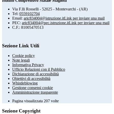
Istituto Comprensivo Statale Magiotti
Via F.lli Rosselli - 52025 - Montevarchi - (AR)
Tel:
0559102704
Email:
aric834004@istruzione.it
Link per inviare una mail
PEC:
aric834004@pec.istruzione.it
Link per inviare una mail
C.F.: 81005470513
Sezione Link Utili
Cookie policy
Note legali
Informativa Privacy
Ufficio Relazioni con il Pubblico
Dichiarazione di accessibilità
Obiettivi di accessibilità
Whistleblowing
Gestione consensi cookie
Amministrazione trasparente
Pagina visualizzata
207
volte
Sezione Copyright