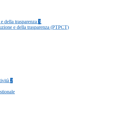
 e della trasparenza
3
ruzione e della trasparenza (PTPCT)
tività
2
stionale