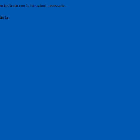
o indicato con le istruzioni necessarie.
ite la
Login Spaggiari