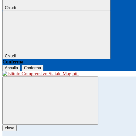
Chiudi
Chiudi
Conferma
Annulla
Conferma
close