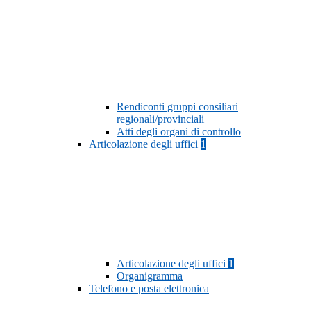
Rendiconti gruppi consiliari
regionali/provinciali
Atti degli organi di controllo
Articolazione degli uffici
1
Articolazione degli uffici
1
Organigramma
Telefono e posta elettronica