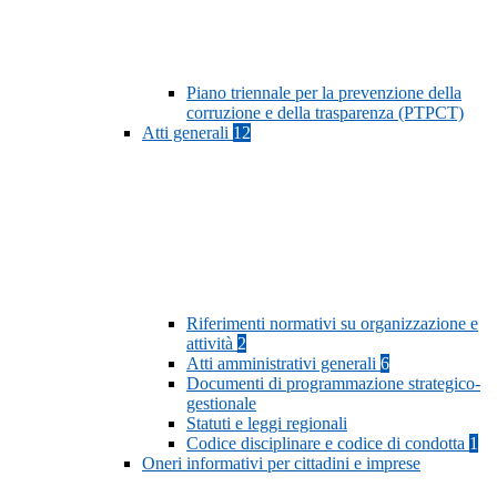
Piano triennale per la prevenzione della
corruzione e della trasparenza (PTPCT)
Atti generali
12
Riferimenti normativi su organizzazione e
attività
2
Atti amministrativi generali
6
Documenti di programmazione strategico-
gestionale
Statuti e leggi regionali
Codice disciplinare e codice di condotta
1
Oneri informativi per cittadini e imprese