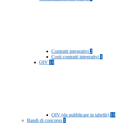
Contratti integrativi
2
Costi contratti integrativi
1
OIV
10
OIV (da pubblicare in tabelle)
10
Bandi di concorso
1