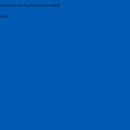
o indicato con le istruzioni necessarie.
ite la
Login Spaggiari