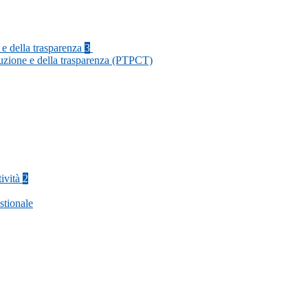
 e della trasparenza
3
ruzione e della trasparenza (PTPCT)
tività
2
stionale