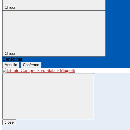
Chiudi
Chiudi
Conferma
Annulla
Conferma
close