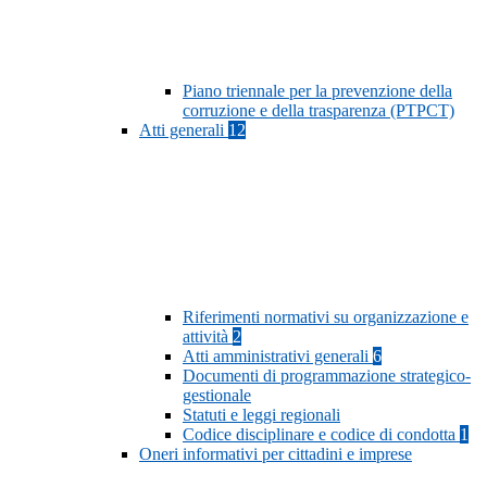
Piano triennale per la prevenzione della
corruzione e della trasparenza (PTPCT)
Atti generali
12
Riferimenti normativi su organizzazione e
attività
2
Atti amministrativi generali
6
Documenti di programmazione strategico-
gestionale
Statuti e leggi regionali
Codice disciplinare e codice di condotta
1
Oneri informativi per cittadini e imprese