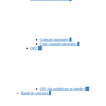
Contratti integrativi
2
Costi contratti integrativi
1
OIV
10
OIV (da pubblicare in tabelle)
10
Bandi di concorso
1