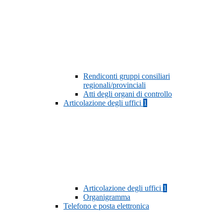
Rendiconti gruppi consiliari
regionali/provinciali
Atti degli organi di controllo
Articolazione degli uffici
1
Articolazione degli uffici
1
Organigramma
Telefono e posta elettronica