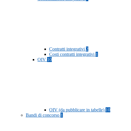
Contratti integrativi
2
Costi contratti integrativi
1
OIV
10
OIV (da pubblicare in tabelle)
10
Bandi di concorso
1