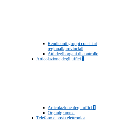
Rendiconti gruppi consiliari
regionali/provinciali
Atti degli organi di controllo
Articolazione degli uffici
1
Articolazione degli uffici
1
Organigramma
Telefono e posta elettronica