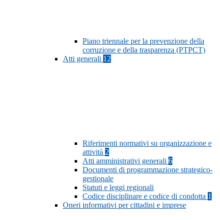
Piano triennale per la prevenzione della
corruzione e della trasparenza (PTPCT)
Atti generali
12
Riferimenti normativi su organizzazione e
attività
2
Atti amministrativi generali
6
Documenti di programmazione strategico-
gestionale
Statuti e leggi regionali
Codice disciplinare e codice di condotta
1
Oneri informativi per cittadini e imprese