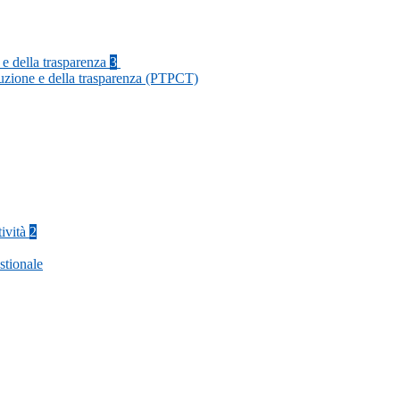
 e della trasparenza
3
ruzione e della trasparenza (PTPCT)
tività
2
stionale