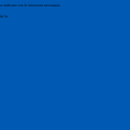
o indicato con le istruzioni necessarie.
ite la
Login Spaggiari