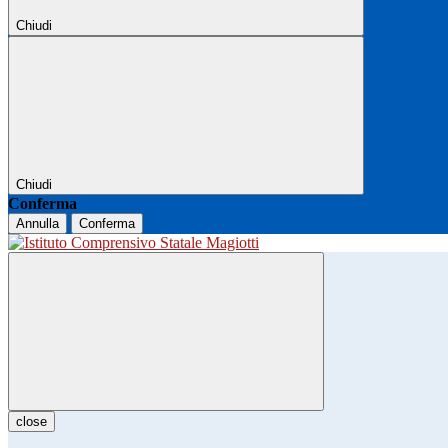
Chiudi
Chiudi
Conferma
Annulla
Conferma
close