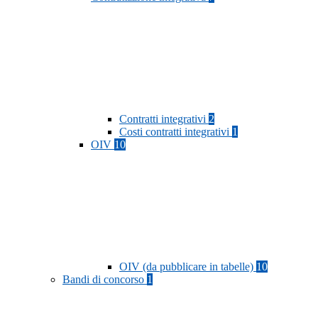
Contratti integrativi
2
Costi contratti integrativi
1
OIV
10
OIV (da pubblicare in tabelle)
10
Bandi di concorso
1