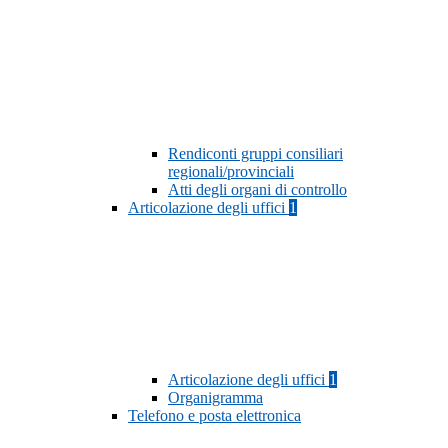
Rendiconti gruppi consiliari
regionali/provinciali
Atti degli organi di controllo
Articolazione degli uffici
1
Articolazione degli uffici
1
Organigramma
Telefono e posta elettronica