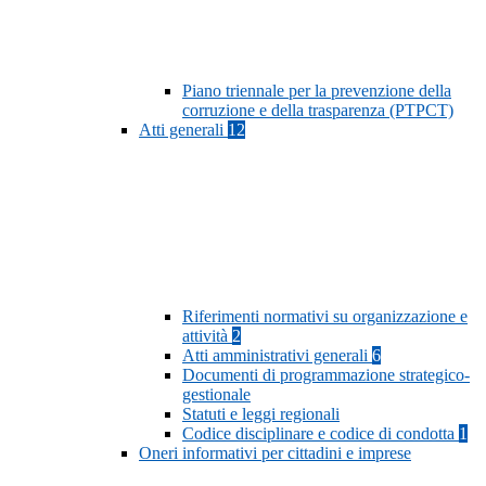
Piano triennale per la prevenzione della
corruzione e della trasparenza (PTPCT)
Atti generali
12
Riferimenti normativi su organizzazione e
attività
2
Atti amministrativi generali
6
Documenti di programmazione strategico-
gestionale
Statuti e leggi regionali
Codice disciplinare e codice di condotta
1
Oneri informativi per cittadini e imprese