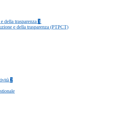
 e della trasparenza
3
ruzione e della trasparenza (PTPCT)
tività
2
stionale