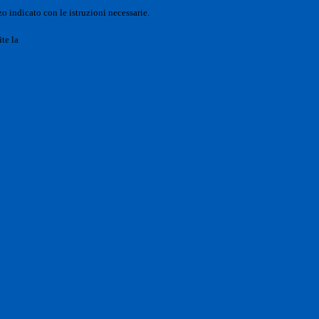
o indicato con le istruzioni necessarie.
ite la
Login Spaggiari