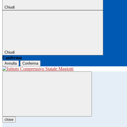
Chiudi
Chiudi
Conferma
Annulla
Conferma
close