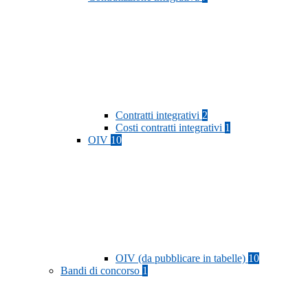
Contratti integrativi
2
Costi contratti integrativi
1
OIV
10
OIV (da pubblicare in tabelle)
10
Bandi di concorso
1