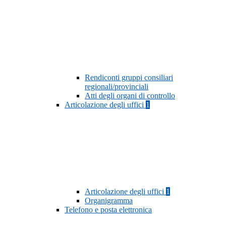
Rendiconti gruppi consiliari
regionali/provinciali
Atti degli organi di controllo
Articolazione degli uffici
1
Articolazione degli uffici
1
Organigramma
Telefono e posta elettronica