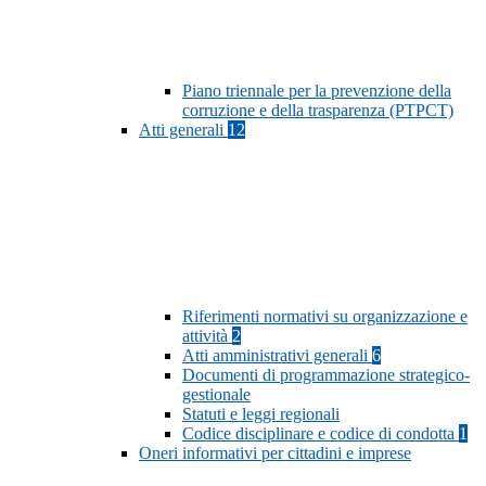
Piano triennale per la prevenzione della
corruzione e della trasparenza (PTPCT)
Atti generali
12
Riferimenti normativi su organizzazione e
attività
2
Atti amministrativi generali
6
Documenti di programmazione strategico-
gestionale
Statuti e leggi regionali
Codice disciplinare e codice di condotta
1
Oneri informativi per cittadini e imprese