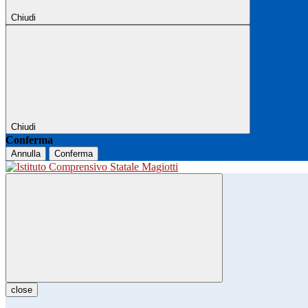
Chiudi
Chiudi
Conferma
Annulla
Conferma
close