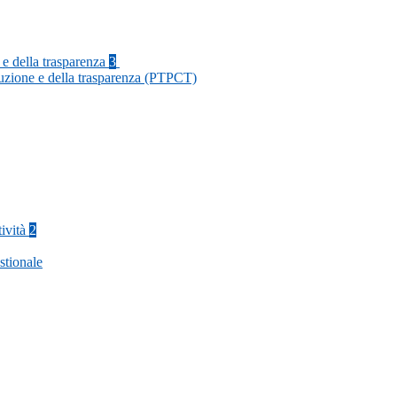
 e della trasparenza
3
ruzione e della trasparenza (PTPCT)
tività
2
stionale