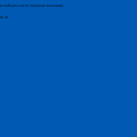
o indicato con le istruzioni necessarie.
ite la
Login Spaggiari