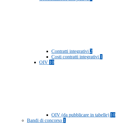
Contratti integrativi
2
Costi contratti integrativi
1
OIV
10
OIV (da pubblicare in tabelle)
10
Bandi di concorso
1