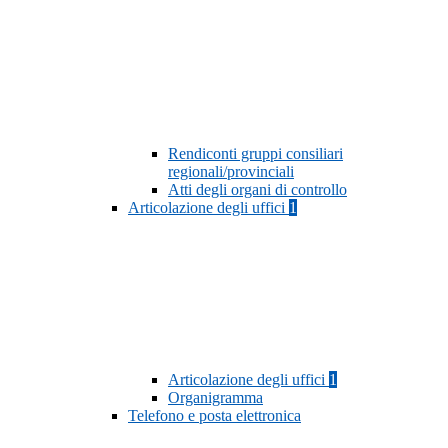
Rendiconti gruppi consiliari
regionali/provinciali
Atti degli organi di controllo
Articolazione degli uffici
1
Articolazione degli uffici
1
Organigramma
Telefono e posta elettronica