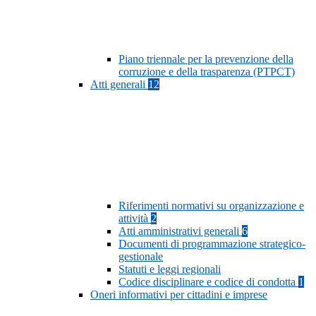
Piano triennale per la prevenzione della
corruzione e della trasparenza (PTPCT)
Atti generali
12
Riferimenti normativi su organizzazione e
attività
2
Atti amministrativi generali
6
Documenti di programmazione strategico-
gestionale
Statuti e leggi regionali
Codice disciplinare e codice di condotta
1
Oneri informativi per cittadini e imprese