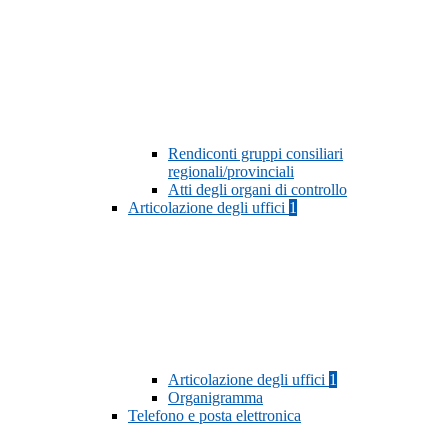
Rendiconti gruppi consiliari
regionali/provinciali
Atti degli organi di controllo
Articolazione degli uffici
1
Articolazione degli uffici
1
Organigramma
Telefono e posta elettronica