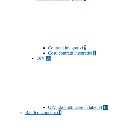
Contratti integrativi
2
Costi contratti integrativi
1
OIV
10
OIV (da pubblicare in tabelle)
10
Bandi di concorso
1