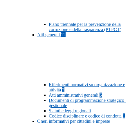
Piano triennale per la prevenzione della
corruzione e della trasparenza (PTPCT)
Atti generali
12
Riferimenti normativi su organizzazione e
attività
2
Atti amministrativi generali
6
Documenti di programmazione strategico-
gestionale
Statuti e leggi regionali
Codice disciplinare e codice di condotta
1
Oneri informativi per cittadini e imprese