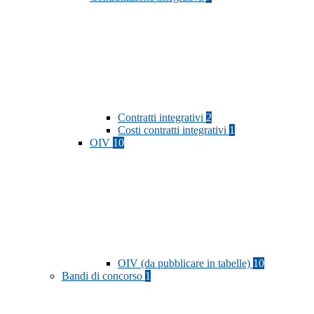
Contratti integrativi
2
Costi contratti integrativi
1
OIV
10
OIV (da pubblicare in tabelle)
10
Bandi di concorso
1