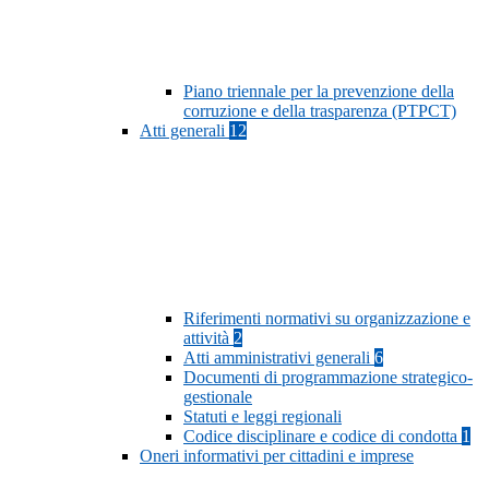
Piano triennale per la prevenzione della
corruzione e della trasparenza (PTPCT)
Atti generali
12
Riferimenti normativi su organizzazione e
attività
2
Atti amministrativi generali
6
Documenti di programmazione strategico-
gestionale
Statuti e leggi regionali
Codice disciplinare e codice di condotta
1
Oneri informativi per cittadini e imprese