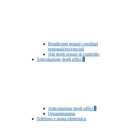
Rendiconti gruppi consiliari
regionali/provinciali
Atti degli organi di controllo
Articolazione degli uffici
1
Articolazione degli uffici
1
Organigramma
Telefono e posta elettronica