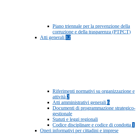
Piano triennale per la prevenzione della
corruzione e della trasparenza (PTPCT)
Atti generali
12
Riferimenti normativi su organizzazione e
attività
2
Atti amministrativi generali
6
Documenti di programmazione strategico-
gestionale
Statuti e leggi regionali
Codice disciplinare e codice di condotta
1
Oneri informativi per cittadini e imprese