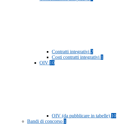
Contratti integrativi
2
Costi contratti integrativi
1
OIV
10
OIV (da pubblicare in tabelle)
10
Bandi di concorso
1