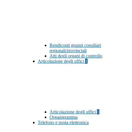
Rendiconti gruppi consiliari
regionali/provinciali
Atti degli organi di controllo
Articolazione degli uffici
1
Articolazione degli uffici
1
Organigramma
Telefono e posta elettronica