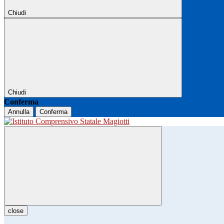
Chiudi
Chiudi
Conferma
Annulla
Conferma
close