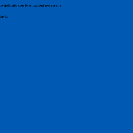
o indicato con le istruzioni necessarie.
ite la
Login Spaggiari