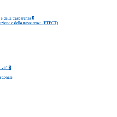
 e della trasparenza
3
ruzione e della trasparenza (PTPCT)
tività
2
stionale