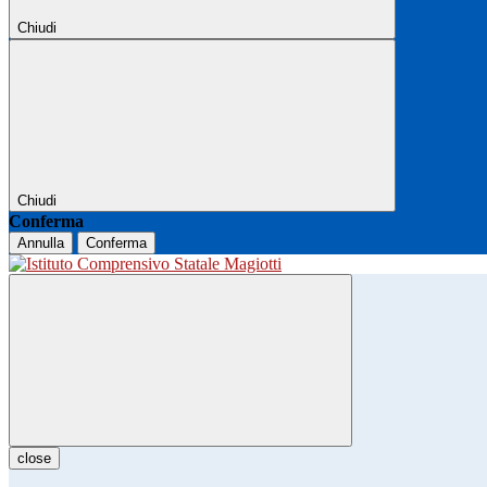
Chiudi
Chiudi
Conferma
Annulla
Conferma
close