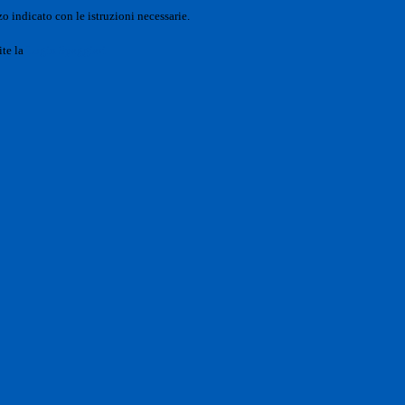
o indicato con le istruzioni necessarie.
ite la
Login Spaggiari