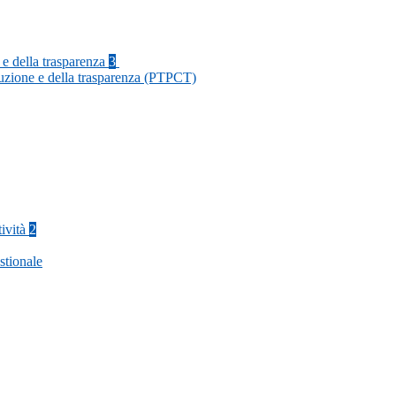
 e della trasparenza
3
ruzione e della trasparenza (PTPCT)
tività
2
stionale