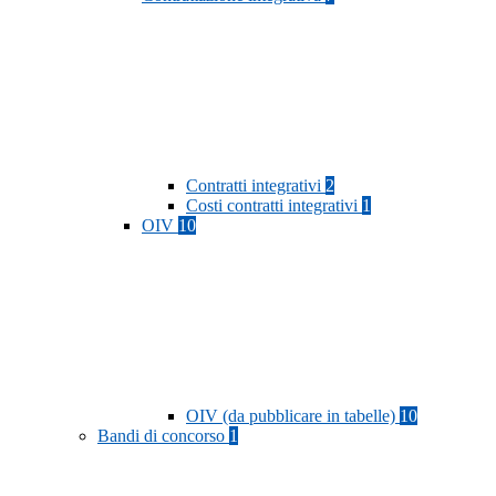
Contratti integrativi
2
Costi contratti integrativi
1
OIV
10
OIV (da pubblicare in tabelle)
10
Bandi di concorso
1