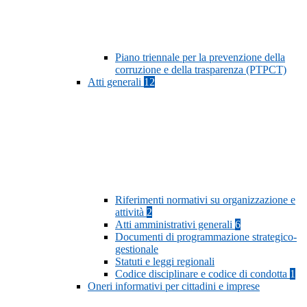
Piano triennale per la prevenzione della
corruzione e della trasparenza (PTPCT)
Atti generali
12
Riferimenti normativi su organizzazione e
attività
2
Atti amministrativi generali
6
Documenti di programmazione strategico-
gestionale
Statuti e leggi regionali
Codice disciplinare e codice di condotta
1
Oneri informativi per cittadini e imprese