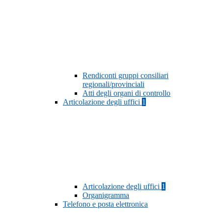
Rendiconti gruppi consiliari
regionali/provinciali
Atti degli organi di controllo
Articolazione degli uffici
1
Articolazione degli uffici
1
Organigramma
Telefono e posta elettronica