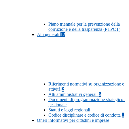
Piano triennale per la prevenzione della
corruzione e della trasparenza (PTPCT)
Atti generali
12
Riferimenti normativi su organizzazione e
attività
2
Atti amministrativi generali
6
Documenti di programmazione strategico-
gestionale
Statuti e leggi regionali
Codice disciplinare e codice di condotta
1
Oneri informativi per cittadini e imprese