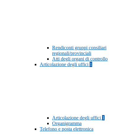
Rendiconti gruppi consiliari
regionali/provinciali
Atti degli organi di controllo
Articolazione degli uffici
1
Articolazione degli uffici
1
Organigramma
Telefono e posta elettronica