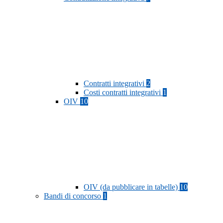
Contratti integrativi
2
Costi contratti integrativi
1
OIV
10
OIV (da pubblicare in tabelle)
10
Bandi di concorso
1