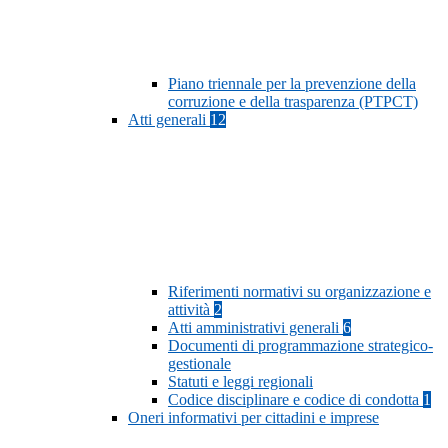
Piano triennale per la prevenzione della
corruzione e della trasparenza (PTPCT)
Atti generali
12
Riferimenti normativi su organizzazione e
attività
2
Atti amministrativi generali
6
Documenti di programmazione strategico-
gestionale
Statuti e leggi regionali
Codice disciplinare e codice di condotta
1
Oneri informativi per cittadini e imprese