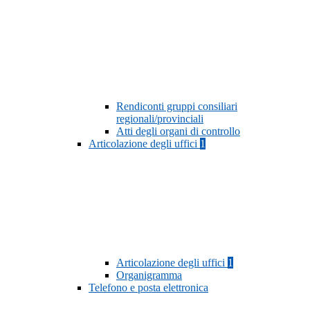
Rendiconti gruppi consiliari
regionali/provinciali
Atti degli organi di controllo
Articolazione degli uffici
1
Articolazione degli uffici
1
Organigramma
Telefono e posta elettronica