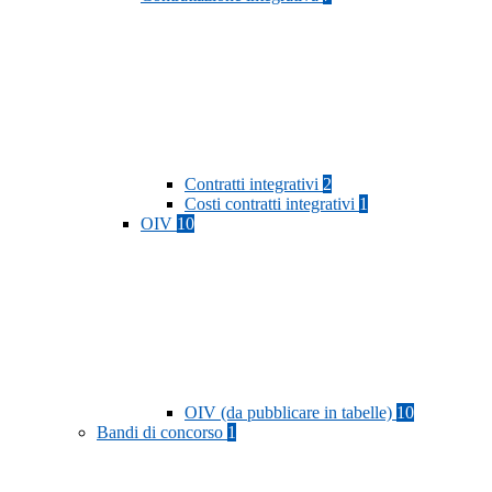
Contratti integrativi
2
Costi contratti integrativi
1
OIV
10
OIV (da pubblicare in tabelle)
10
Bandi di concorso
1