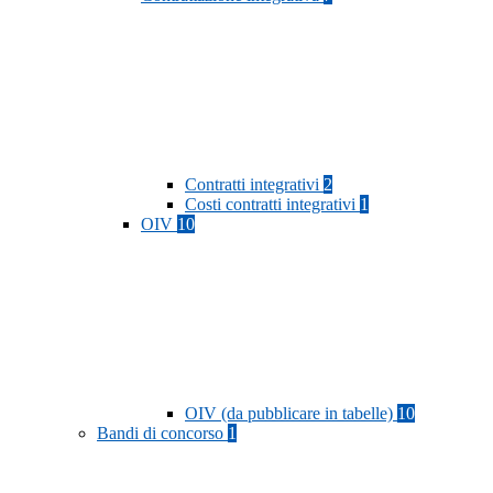
Contratti integrativi
2
Costi contratti integrativi
1
OIV
10
OIV (da pubblicare in tabelle)
10
Bandi di concorso
1