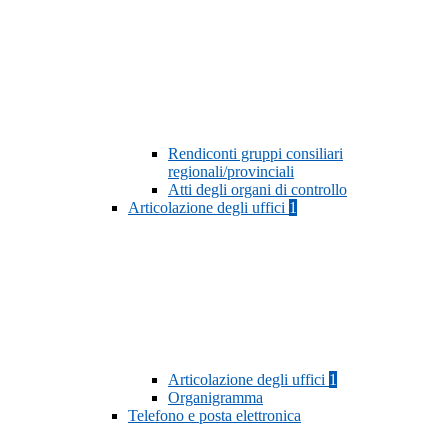
Rendiconti gruppi consiliari
regionali/provinciali
Atti degli organi di controllo
Articolazione degli uffici
1
Articolazione degli uffici
1
Organigramma
Telefono e posta elettronica