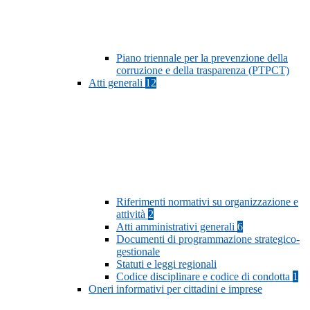
Piano triennale per la prevenzione della
corruzione e della trasparenza (PTPCT)
Atti generali
12
Riferimenti normativi su organizzazione e
attività
2
Atti amministrativi generali
6
Documenti di programmazione strategico-
gestionale
Statuti e leggi regionali
Codice disciplinare e codice di condotta
1
Oneri informativi per cittadini e imprese