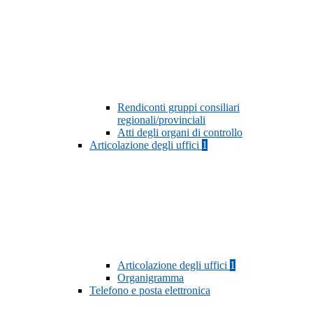
Rendiconti gruppi consiliari
regionali/provinciali
Atti degli organi di controllo
Articolazione degli uffici
1
Articolazione degli uffici
1
Organigramma
Telefono e posta elettronica