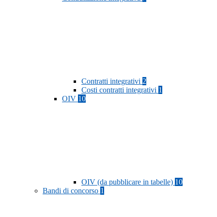
Contratti integrativi
2
Costi contratti integrativi
1
OIV
10
OIV (da pubblicare in tabelle)
10
Bandi di concorso
1