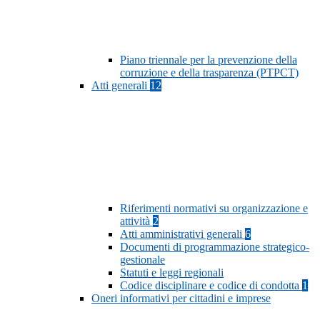
Piano triennale per la prevenzione della
corruzione e della trasparenza (PTPCT)
Atti generali
12
Riferimenti normativi su organizzazione e
attività
2
Atti amministrativi generali
6
Documenti di programmazione strategico-
gestionale
Statuti e leggi regionali
Codice disciplinare e codice di condotta
1
Oneri informativi per cittadini e imprese