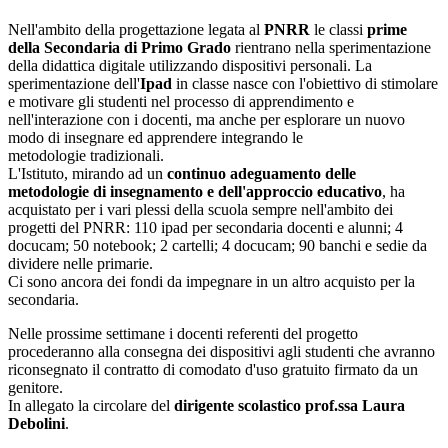
Nell'ambito della progettazione legata al
PNRR
le classi
prime
della Secondaria di Primo Grado
rientrano nella sperimentazione
della didattica digitale utilizzando dispositivi personali. La
sperimentazione dell'
Ipad
in classe nasce con l'obiettivo di stimolare
e motivare gli studenti nel processo di apprendimento e
nell'interazione con i docenti, ma anche per esplorare un nuovo
modo di insegnare ed apprendere integrando le
metodologie tradizionali.
L'Istituto, mirando ad un
continuo adeguamento delle
metodologie di insegnamento e dell'approccio educativo
, ha
acquistato per i vari plessi della scuola sempre nell'ambito dei
progetti del PNRR: 110 ipad per secondaria docenti e alunni; 4
docucam; 50 notebook; 2 cartelli; 4 docucam; 90 banchi e sedie da
dividere nelle primarie.
Ci sono ancora dei fondi da impegnare in un altro acquisto per la
secondaria.
Nelle prossime settimane i docenti referenti del progetto
procederanno alla consegna dei dispositivi agli studenti che avranno
riconsegnato il contratto di comodato d'uso gratuito firmato da un
genitore.
In allegato la circolare del
dirigente scolastico prof.ssa Laura
Debolini
.