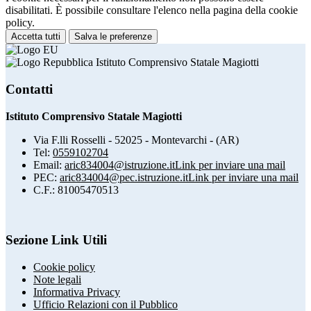
disabilitati. È possibile consultare l'elenco nella pagina della cookie
policy.
Accetta tutti
Salva le preferenze
Istituto Comprensivo Statale Magiotti
Contatti
Istituto Comprensivo Statale Magiotti
Via F.lli Rosselli - 52025 - Montevarchi - (AR)
Tel:
0559102704
Email:
aric834004@istruzione.it
Link per inviare una mail
PEC:
aric834004@pec.istruzione.it
Link per inviare una mail
C.F.: 81005470513
Sezione Link Utili
Cookie policy
Note legali
Informativa Privacy
Ufficio Relazioni con il Pubblico