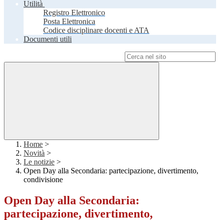
Utilità
Registro Elettronico
Posta Elettronica
Codice disciplinare docenti e ATA
Documenti utili
Campo di ricerca per le pagine del sito
Home
>
Novità
>
Le notizie
>
Open Day alla Secondaria: partecipazione, divertimento,
condivisione
Open Day alla Secondaria:
partecipazione, divertimento,