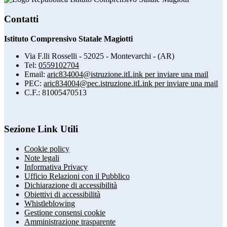
Contatti
Istituto Comprensivo Statale Magiotti
Via F.lli Rosselli - 52025 - Montevarchi - (AR)
Tel:
0559102704
Email:
aric834004@istruzione.it
Link per inviare una mail
PEC:
aric834004@pec.istruzione.it
Link per inviare una mail
C.F.: 81005470513
Sezione Link Utili
Cookie policy
Note legali
Informativa Privacy
Ufficio Relazioni con il Pubblico
Dichiarazione di accessibilità
Obiettivi di accessibilità
Whistleblowing
Gestione consensi cookie
Amministrazione trasparente