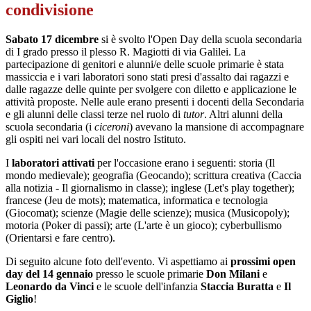
condivisione
Sabato 17 dicembre
si è svolto l'Open Day della scuola secondaria
di I grado presso il plesso R. Magiotti di via Galilei. La
partecipazione di genitori e alunni/e delle scuole primarie è stata
massiccia e i vari laboratori sono stati presi d'assalto dai ragazzi e
dalle ragazze delle quinte per svolgere con diletto e applicazione le
attività proposte. Nelle aule erano presenti i docenti della Secondaria
e gli alunni delle classi terze nel ruolo di
tutor
. Altri alunni della
scuola secondaria (i
ciceroni
) avevano la mansione di accompagnare
gli ospiti nei vari locali del nostro Istituto.
I
laboratori attivati
per l'occasione erano i seguenti: storia (Il
mondo medievale); geografia (Geocando); scrittura creativa (Caccia
alla notizia - Il giornalismo in classe); inglese (Let's play together);
francese (Jeu de mots); matematica, informatica e tecnologia
(Giocomat); scienze (Magie delle scienze); musica (Musicopoly);
motoria (Poker di passi); arte (L'arte è un gioco); cyberbullismo
(Orientarsi e fare centro).
Di seguito alcune foto dell'evento. Vi aspettiamo ai
prossimi open
day del 14 gennaio
presso le scuole primarie
Don Milani
e
Leonardo da Vinci
e le scuole dell'infanzia
Staccia Buratta
e
Il
Giglio
!