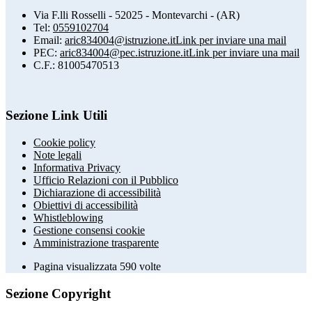
Via F.lli Rosselli - 52025 - Montevarchi - (AR)
Tel:
0559102704
Email:
aric834004@istruzione.it
Link per inviare una mail
PEC:
aric834004@pec.istruzione.it
Link per inviare una mail
C.F.: 81005470513
Sezione Link Utili
Cookie policy
Note legali
Informativa Privacy
Ufficio Relazioni con il Pubblico
Dichiarazione di accessibilità
Obiettivi di accessibilità
Whistleblowing
Gestione consensi cookie
Amministrazione trasparente
Pagina visualizzata
590
volte
Sezione Copyright