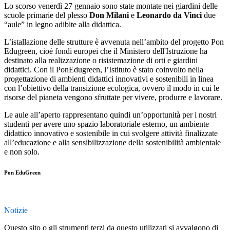
Lo scorso venerdì 27 gennaio sono state montate nei giardini delle
scuole primarie del plesso
Don Milani
e
Leonardo da Vinci
due
“aule” in legno adibite alla didattica.
L’istallazione delle strutture è avvenuta nell’ambito del progetto Pon
Edugreen, cioè fondi europei che il Ministero dell'Istruzione ha
destinato alla realizzazione o risistemazione di orti e giardini
didattici. Con il PonEdugreen, l’Istituto è stato coinvolto nella
progettazione di ambienti didattici innovativi e sostenibili in linea
con l’obiettivo della transizione ecologica, ovvero il modo in cui le
risorse del pianeta vengono sfruttate per vivere, produrre e lavorare.
Le aule all’aperto rappresentano quindi un’opportunità per i nostri
studenti per avere uno spazio laboratoriale esterno, un ambiente
didattico innovativo e sostenibile in cui svolgere attività finalizzate
all’educazione e alla sensibilizzazione della sostenibilità ambientale
e non solo.
Pon EduGreen
Notizie
Questo sito o gli strumenti terzi da questo utilizzati si avvalgono di