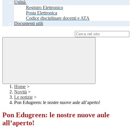
Utilità
Registro Elettronico
Posta Elettronica
Codice disciplinare docenti e ATA
Documenti utili
Campo di ricerca per le pagine del sito
Home
>
Novità
>
Le notizie
>
Pon Edugreen: le nostre nuove aule all’aperto!
Pon Edugreen: le nostre nuove aule
all’aperto!