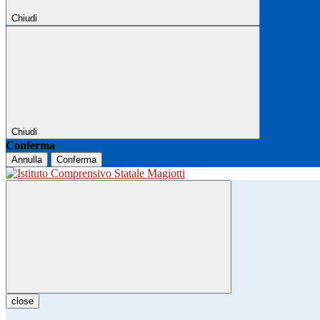
Chiudi
Chiudi
Conferma
Annulla
Conferma
close