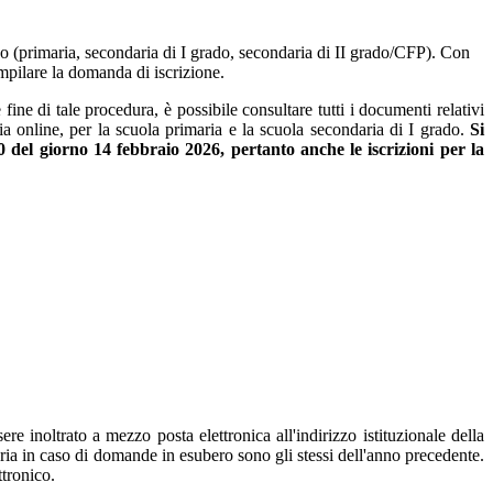
ligo (primaria, secondaria di I grado, secondaria di II grado/CFP). Con
ompilare la domanda di iscrizione.
ne di tale procedura, è possibile consultare tutti i documenti relativi
ia online, per la scuola primaria e la scuola secondaria di I grado.
Si
00 del giorno 14 febbraio 2026, pertanto anche le iscrizioni per la
re inoltrato a mezzo posta elettronica all'indirizzo istituzionale della
oria in caso di domande in esubero sono gli stessi dell'anno precedente.
ttronico.