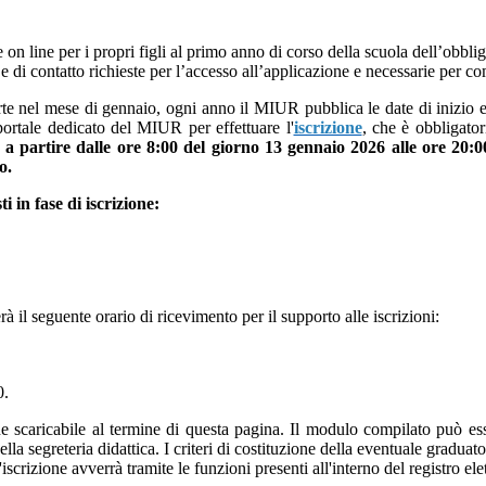
e on line per i propri figli al primo anno di corso della scuola dell’obb
 e di contatto richieste per l’accesso all’applicazione e necessarie per c
e nel mese di gennaio, ogni anno il MIUR pubblica le date di inizio e fi
 portale dedicato del MIUR per effettuare l'
iscrizione
, che è obbligator
 è a partire dalle ore 8:00 del giorno 13 gennaio 2026 alle ore 20:
o.
i in fase di iscrizione:
rà il seguente orario di ricevimento per il supporto alle iscrizioni:
0.
one scaricabile al termine di questa pagina. Il modulo compilato può esse
 segreteria didattica. I criteri di costituzione della eventuale graduat
iscrizione avverrà tramite le funzioni presenti all'interno del registro ele