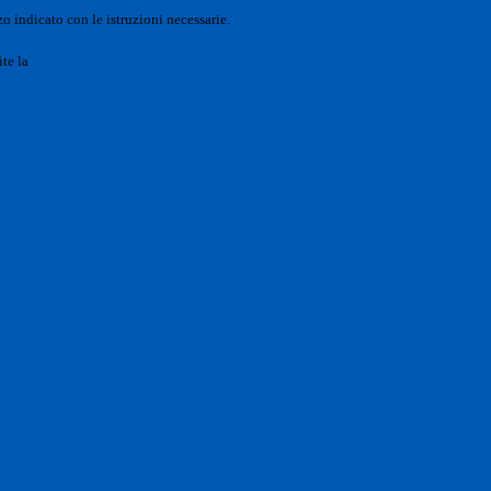
o indicato con le istruzioni necessarie.
ite la
Login Spaggiari