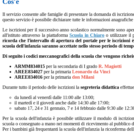
Cos'è
Il servizio consente alle famiglie di presentare la domanda di iscrizion
questo servizio è possibile dichiarare tutte le informazioni anagrafiche
Le iscrizioni per il successivo anno scolastico normalmente sono apert
all'istituto attraverso la piattaforma
Scuola in Chiaro
o utilizzare il
ricorda che l'intervallo di apertura del portale per le iscrizioni
scuola dell'infanzia saranno accettate nello stesso periodo di temp
Di seguito i codici meccanografici della scuola che vengono richeist
ARMM834015
per la secondaria di I grado
R. Magiotti
AREE834027
per la primaria
Leonardo da Vinci
AREE834016
per la primaria
don Milani
Durante tutto il periodo delle iscrizioni la
segreteria didattica
effettue
da lunedì al venerdì dalle 11:00 alle 13:00;
il martedì e il giovedi anche dalle 14:30 alle 17:00;
sabato 17, 24 e 31 gennaio, 7 e 14 febbraio dalle 9:30 alle 12:3
Per la scuola dell'infanzia è possibile utilizzare il modulo di iscrizi
scuola o consegnato a mano nei momenti di ricevimento al pubblico della
Per i bambini già frequentanti la scuola dell'infanzia la riconferma dell'