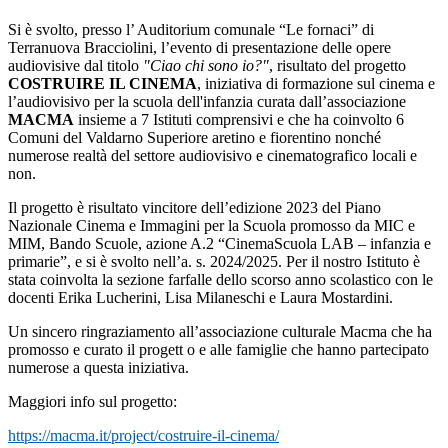
Si è svolto, presso l’ Auditorium comunale “Le fornaci” di
Terranuova Bracciolini, l’evento di presentazione delle opere
audiovisive dal titolo
"Ciao chi sono io?"
, risultato del progetto
COSTRUIRE IL CINEMA
, iniziativa di formazione sul cinema e
l’audiovisivo per la scuola dell'infanzia curata dall’associazione
MACMA
insieme a 7 Istituti comprensivi e che ha coinvolto 6
Comuni del Valdarno Superiore aretino e fiorentino nonché
numerose realtà del settore audiovisivo e cinematografico locali e
non.
Il progetto è risultato vincitore dell’edizione 2023 del Piano
Nazionale Cinema e Immagini per la Scuola promosso da MIC e
MIM, Bando Scuole, azione A.2 “CinemaScuola LAB – infanzia e
primarie”, e si è svolto nell’a. s. 2024/2025. Per il nostro Istituto è
stata coinvolta la sezione farfalle dello scorso anno scolastico con le
docenti Erika Lucherini, Lisa Milaneschi e Laura Mostardini.
Un sincero ringraziamento all’associazione culturale Macma che ha
promosso e curato il progett o e alle famiglie che hanno partecipato
numerose a questa iniziativa.
Maggiori info sul progetto:
https://macma.it/project/costruire-il-cinema/