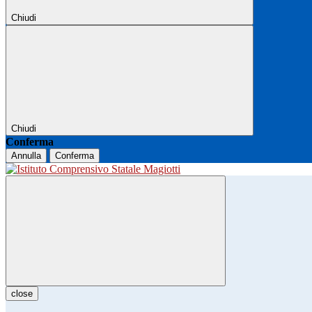
Chiudi
Chiudi
Conferma
Annulla
Conferma
close