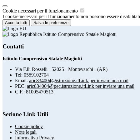
Cookie necessari per il funzionamento
I cookie necessari per il funzionamento non possono essere disabilitati.
Accetta tutti
Salva le preferenze
Istituto Comprensivo Statale Magiotti
Contatti
Istituto Comprensivo Statale Magiotti
Via F.lli Rosselli - 52025 - Montevarchi - (AR)
Tel:
0559102704
Email:
aric834004@istruzione.it
Link per inviare una mail
PEC:
aric834004@pec.istruzione.it
Link per inviare una mail
C.F.: 81005470513
Sezione Link Utili
Cookie policy
Note legali
Informativa Privacy