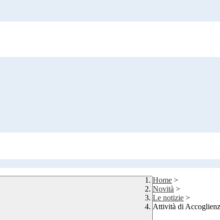
Home
>
Novità
>
Le notizie
>
Attività di Accoglien