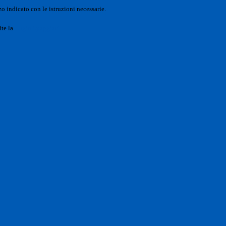
o indicato con le istruzioni necessarie.
ite la
Login Spaggiari