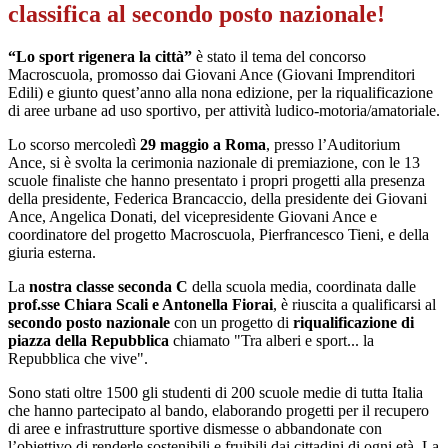
classifica al secondo posto nazionale!
“Lo sport rigenera la città”
è stato il tema del concorso
Macroscuola, promosso dai Giovani Ance (Giovani Imprenditori
Edili) e giunto quest’anno alla nona edizione, per la riqualificazione
di aree urbane ad uso sportivo, per attività ludico-motoria/amatoriale.
Lo scorso mercoledì
29 maggio a Roma
, presso l’Auditorium
Ance, si è svolta la cerimonia nazionale di premiazione, con le 13
scuole finaliste che hanno presentato i propri progetti alla presenza
della presidente, Federica Brancaccio, della presidente dei Giovani
Ance, Angelica Donati, del vicepresidente Giovani Ance e
coordinatore del progetto Macroscuola, Pierfrancesco Tieni, e della
giuria esterna.
La
nostra classe seconda C
della scuola media, coordinata dalle
prof.sse Chiara Scali e Antonella Fiorai
, è riuscita a qualificarsi al
secondo posto nazionale
con un progetto di
riqualificazione di
piazza della Repubblica
chiamato "Tra alberi e sport... la
Repubblica che vive".
Sono stati oltre 1500 gli studenti di 200 scuole medie di tutta Italia
che hanno partecipato al bando, elaborando progetti per il recupero
di aree e infrastrutture sportive dismesse o abbandonate con
l’obiettivo di renderle sostenibili e fruibili dai cittadini di ogni età. La