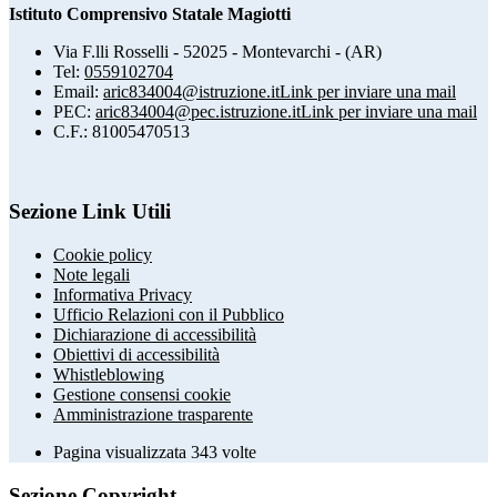
Istituto Comprensivo Statale Magiotti
Via F.lli Rosselli - 52025 - Montevarchi - (AR)
Tel:
0559102704
Email:
aric834004@istruzione.it
Link per inviare una mail
PEC:
aric834004@pec.istruzione.it
Link per inviare una mail
C.F.: 81005470513
Sezione Link Utili
Cookie policy
Note legali
Informativa Privacy
Ufficio Relazioni con il Pubblico
Dichiarazione di accessibilità
Obiettivi di accessibilità
Whistleblowing
Gestione consensi cookie
Amministrazione trasparente
Pagina visualizzata
343
volte
Sezione Copyright