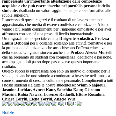
rappresenta un’importante attestazione delle competenze
acquisite e che può essere inserito nel portfolio personale dello
studente
, risultando un valore aggiunto nel percorso formativo alle
scuole superiori.
Il successo di questi ragazzi è il risultato di un lavoro attento e
appassionato, che merita di essere condiviso e valorizzato. A loro
vanno i più sentiti complimenti per l’impegno dimostrato e per aver
affrontato con serietà una prova di livello internazionale.
Un ringraziamento speciale va alla
Dirigente scolastica, Prof.ssa
Laura Debolini
per il costante sostegno alle attività formative e per
la promozione di iniziative che arricchiscono l’offerta educativa
della scuola. Un grazie sincero anche alla
Prof.ssa Alessia Mortelli
che ha preparato gli studenti con competenza, dedizione e passione,
accompagnandoli passo dopo passo verso questo importante
risultato.
Questo successo rappresenta non solo un motivo di orgoglio per la
scuola, ma anche uno stimolo a continuare a investire nella musica
come strumento di crescita culturale e personale. Complimenti a tutti
i nostri studenti e a tutte le nostre studentesse:
Wiam Naajaoui,
Jasmine Juchiac, Avneet Kaur, Sanchita Kaur, Giacomo
Massini, Rabia Nawaz, Lorenzo Radaelli, Ettore Rosadini,
Chiara Torriti, Elena Torriti, Angelo Wu
!
Notizie