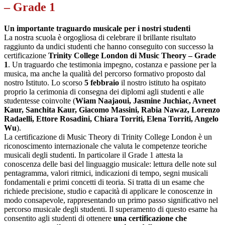
– Grade 1
Un importante traguardo musicale per i nostri studenti
La nostra scuola è orgogliosa di celebrare il brillante risultato
raggiunto da undici studenti che hanno conseguito con successo la
certificazione
Trinity College London di Music Theory – Grade
1
. Un traguardo che testimonia impegno, costanza e passione per la
musica, ma anche la qualità del percorso formativo proposto dal
nostro Istituto. Lo scorso
5 febbraio
il nostro istituto ha ospitato
proprio la cerimonia di consegna dei diplomi agli studenti e alle
studentesse coinvolte (
Wiam Naajaoui, Jasmine Juchiac, Avneet
Kaur, Sanchita Kaur, Giacomo Massini, Rabia Nawaz, Lorenzo
Radaelli, Ettore Rosadini, Chiara Torriti, Elena Torriti, Angelo
Wu
).
La certificazione di Music Theory di Trinity College London è un
riconoscimento internazionale che valuta le competenze teoriche
musicali degli studenti. In particolare il Grade 1 attesta la
conoscenza delle basi del linguaggio musicale: lettura delle note sul
pentagramma, valori ritmici, indicazioni di tempo, segni musicali
fondamentali e primi concetti di teoria. Si tratta di un esame che
richiede precisione, studio e capacità di applicare le conoscenze in
modo consapevole, rappresentando un primo passo significativo nel
percorso musicale degli studenti. Il superamento di questo esame ha
consentito agli studenti di ottenere
una certificazione che