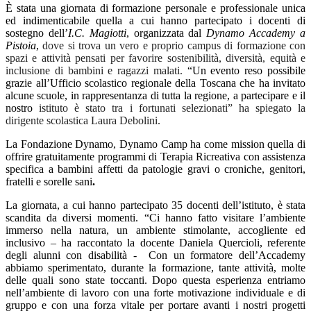
È stata una giornata di formazione personale e professionale unica
ed indimenticabile quella a cui hanno partecipato i docenti di
sostegno dell’
I.C. Magiotti
, organizzata dal
Dynamo Accademy a
Pistoia
,
dove si trova un vero e proprio campus di formazione con
spazi e attività pensati per favorire sostenibilità, diversità, equità e
inclusione di bambini e ragazzi malati.
“Un evento reso possibile
grazie all’Ufficio scolastico regionale della Toscana che ha invitato
alcune scuole, in rappresentanza di tutta la regione, a partecipare e il
nostro
istituto è stato tra i fortunati selezionati” ha spiegato la
dirigente scolastica Laura Debolini.
La Fondazione Dynamo, Dynamo Camp ha come mission quella di
offrire gratuitamente programmi di Terapia Ricreativa con assistenza
specifica a bambini affetti da patologie gravi o croniche, genitori,
fratelli e sorelle sani
.
La giornata, a cui hanno partecipato 35 docenti dell’istituto, è stata
scandita da diversi momenti. “Ci hanno fatto visitare l’ambiente
immerso nella natura, un ambiente stimolante, accogliente ed
inclusivo – ha raccontato la docente Daniela Quercioli, referente
degli alunni con disabilità -
Con un formatore dell’Accademy
abbiamo sperimentato, durante la formazione, tante attività, molte
delle quali sono state toccanti. Dopo questa esperienza entriamo
nell’ambiente di lavoro con una forte motivazione individuale e di
gruppo e con una forza vitale per portare avanti i nostri progetti