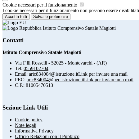
Cookie necessari per il funzionamento
I cookie necessari per il funzionamento non possono essere disabilitati.
Accetta tutti
Salva le preferenze
Istituto Comprensivo Statale Magiotti
Contatti
Istituto Comprensivo Statale Magiotti
Via F.lli Rosselli - 52025 - Montevarchi - (AR)
Tel:
0559102704
Email:
aric834004@istruzione.it
Link per inviare una mail
PEC:
aric834004@pec.istruzione.it
Link per inviare una mail
C.F.: 81005470513
Sezione Link Utili
Cookie policy
Note legali
Informativa Privacy
Ufficio Relazioni con il Pubblico