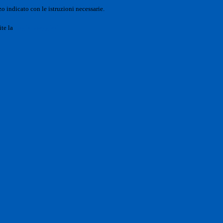
o indicato con le istruzioni necessarie.
ite la
Login Spaggiari