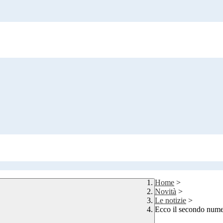
Home
>
Novità
>
Le notizie
>
Ecco il secondo numero