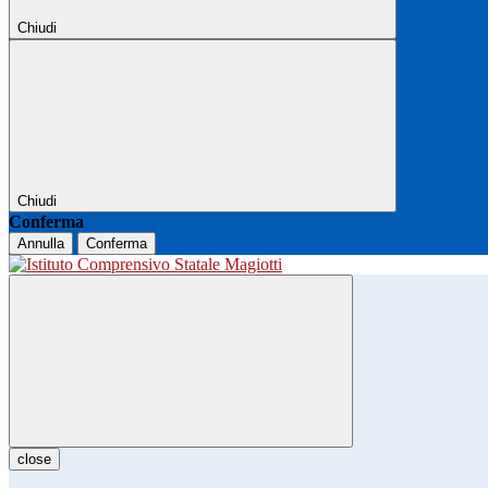
Chiudi
Chiudi
Conferma
Annulla
Conferma
close