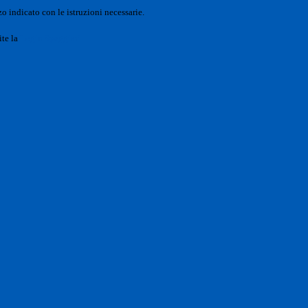
o indicato con le istruzioni necessarie.
ite la
Login Spaggiari