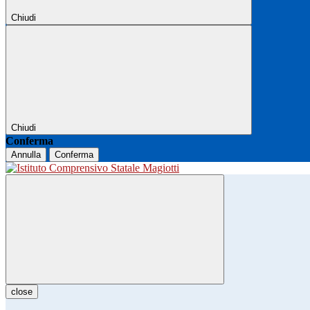
Chiudi
Chiudi
Conferma
Annulla
Conferma
close